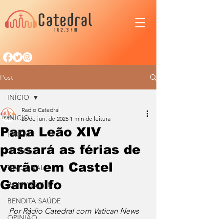
Post
INÍCIO
Radio Catedral
INÍCIO
25 de jun. de 2025
1 min de leitura
Papa Leão XIV
IGREJA
passará as férias de
CIDADE
verão em Castel
NACIONAL
Gandolfo
BOM APETITE
BENDITA SAÚDE
Por Rádio Catedral com Vatican News
OPINIÃO