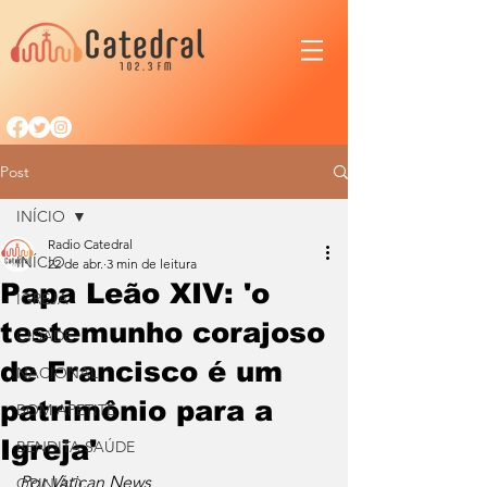
Post
INÍCIO
Radio Catedral
INÍCIO
22 de abr.
3 min de leitura
Papa Leão XIV: 'o
IGREJA
testemunho corajoso
CIDADE
de Francisco é um
NACIONAL
patrimônio para a
BOM APETITE
Igreja'
BENDITA SAÚDE
Por Vatican News
OPINIÃO