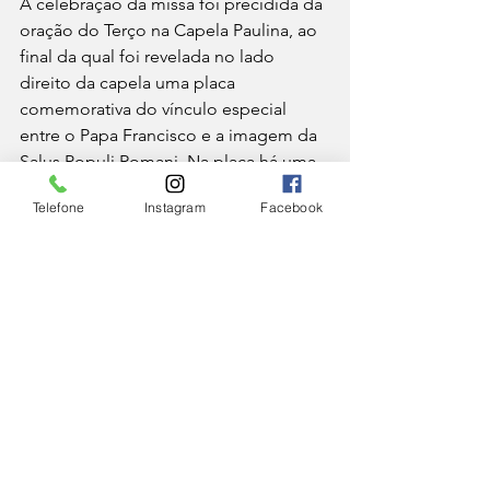
A celebração da missa foi precidida da 
oração do Terço na Capela Paulina, ao 
final da qual foi revelada no lado 
direito da capela uma placa 
comemorativa do vínculo especial 
entre o Papa Francisco e a imagem da 
Salus Populi Romani. Na placa há uma 
inscrição em latim, feita em bronze e 
Telefone
Instagram
Facebook
composta por 160 caracteres de dois 
tamanhos diferentes, que diz: 
“Francisco, Sumo Pontífice, que 
126 vezes se deteve em oração 
devota aos pés da Salus Populi 
Romani, por sua vontade repousa 
nesta Basílica Papal - 26 de abril 