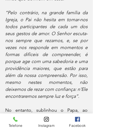
“Pelo contrário, na grande família da 
Igreja, o Pai não hesita em tornar-nos 
todos participantes de cada um dos 
seus gestos de amor. O Senhor escuta-
nos sempre que rezamos, e, se por 
vezes nos responde em momentos e 
formas difíceis de compreender, é 
porque age com uma sabedoria e uma 
providência maiores, que estão para 
além da nossa compreensão. Por isso, 
mesmo nestes momentos, não 
deixemos de rezar com confiança: n'Ele 
encontraremos sempre luz e força”.
No entanto, sublinhou o Papa, ao 
recitarmos o 
Pai-Nosso
, além de 
celebrarmos a graça da filiação divina, 
Telefone
Instagram
Facebook