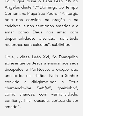
Foi o que disse o Papa Leão XIV no 
Angelus deste 17º Domingo do Tempo 
Comum, na Praça São Pedro. “A liturgia 
hoje nos convida, na oração e na 
caridade, a nos sentirmos amados e a 
amar como Deus nos ama: com 
disponibilidade, discrição, solicitude 
recíproca, sem cálculos”, sublinhou.
Hoje, - disse Leão XVI, “o Evangelho 
apresenta-nos Jesus a ensinar aos seus 
discípulos o Pai-Nosso: a oração que 
une todos os cristãos. Nela, o Senhor 
convida a dirigirmo-nos a Deus 
chamando-lhe “
Abbá
”, “paizinho”, 
como crianças, com «simplicidade, 
confiança filial, ousadia, certeza de ser 
amado”.