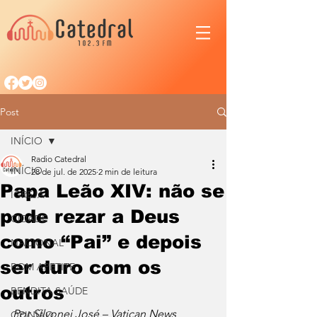
Post
INÍCIO
Radio Catedral
INÍCIO
28 de jul. de 2025
2 min de leitura
Papa Leão XIV: não se
IGREJA
pode rezar a Deus
CIDADE
como “Pai” e depois
NACIONAL
ser duro com os
BOM APETITE
outros
BENDITA SAÚDE
Por Silvonei José – Vatican News
OPINIÃO