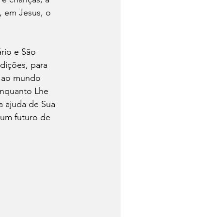
 em Jesus, o 
rio e São 
dições, para 
r ao mundo 
enquanto Lhe 
a ajuda de Sua 
um futuro de 