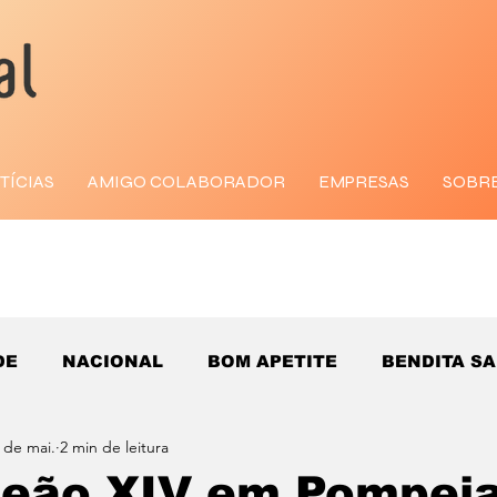
TÍCIAS
AMIGO COLABORADOR
EMPRESAS
SOBR
DE
NACIONAL
BOM APETITE
BENDITA S
 de mai.
2 min de leitura
eão XIV em Pompeia: