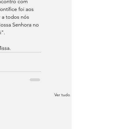
encontro com 
ntífice foi aos 
 a todos nós 
Nossa Senhora no 
". 
issa.
Ver tudo