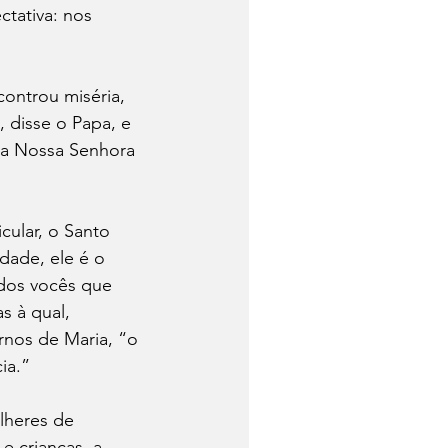
tativa: nos 
ontrou miséria, 
 disse o Papa, e 
 a Nossa Senhora 
cular, o Santo 
ade, ele é o 
dos vocês que 
s à qual, 
rnos de Maria, “o 
ia.”
lheres de 
e crianças, a 