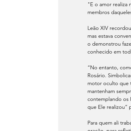
"E o amor realiza 
membros daqueles 
Leão XIV recordou
mas estava convenc
o demonstrou faze
conhecido em tod
“No entanto, como 
Rosário. Simbolic
motor oculto que 
mantenham sempre 
contemplando os M
que Ele realizou” 
Para quem ali trab
oração, para refle