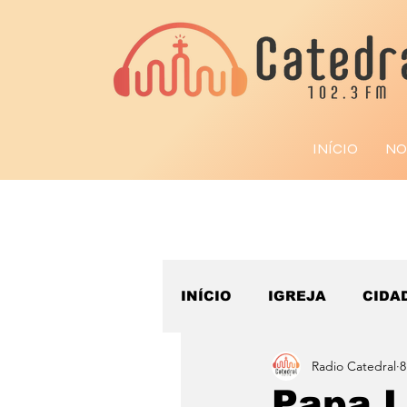
INÍCIO
NO
INÍCIO
IGREJA
CIDA
Radio Catedral
8
ESPORTE
Papa L