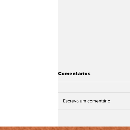
Comentários
Escreva um comentário
Google é condenada a
indenizar morador de
Leopoldina por invasã