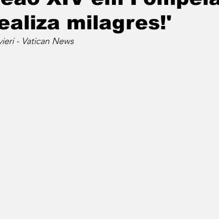
ealiza milagres!'
vieri - Vatican News