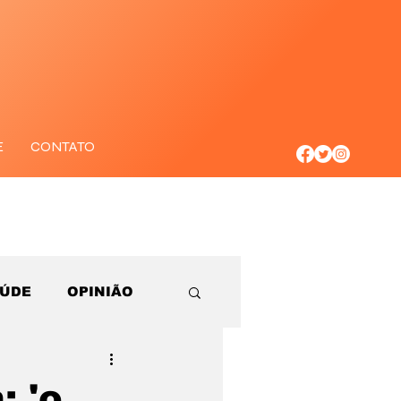
E
CONTATO
AÚDE
OPINIÃO
 'o