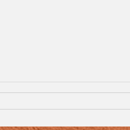
Paróquia em Paula Lima
inicia celebração da
o
festa de Nossa Senhora