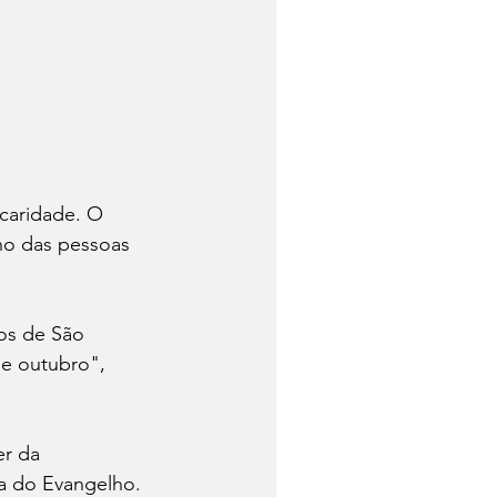
caridade. O 
ho das pessoas 
sos de São 
de outubro", 
r da 
a do Evangelho. 