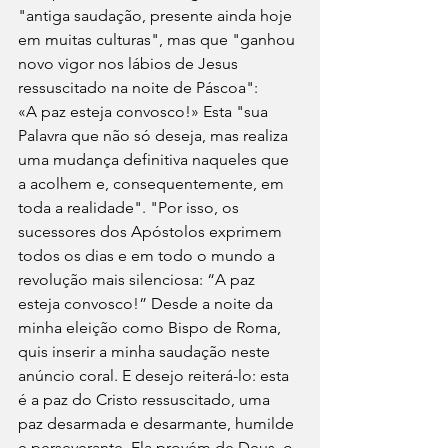
"antiga saudação, presente ainda hoje 
em muitas culturas", mas que "ganhou 
novo vigor nos lábios de Jesus 
ressuscitado na noite de Páscoa": 
«A paz esteja convosco!» Esta "sua 
Palavra que não só deseja, mas realiza 
uma mudança definitiva naqueles que 
a acolhem e, consequentemente, em 
toda a realidade". "Por isso, os 
sucessores dos Apóstolos exprimem 
todos os dias e em todo o mundo a 
revolução mais silenciosa: “A paz 
esteja convosco!” Desde a noite da 
minha eleição como Bispo de Roma, 
quis inserir a minha saudação neste 
anúncio coral. E desejo reiterá-lo: esta 
é a paz do Cristo ressuscitado, uma 
paz desarmada e desarmante, humilde 
e perseverante. Ela provém de Deus, o 