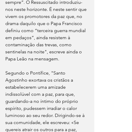
sempre”. O Ressuscitado introduziu-
nos neste horizonte. É neste sentir que 
vivem os promotores da paz que, no 
drama daquilo que o Papa Francisco 
definiu como “terceira guerra mundial 
em pedaços”, ainda resistem à 
contaminação das trevas, como 
sentinelas na noite", escreve ainda o 
Papa Leão na mensagem.
Segundo o Pontífice, "Santo 
Agostinho exortava os cristãos a 
estabelecerem uma amizade 
indissolúvel com a paz, para que, 
guardando-a no íntimo do próprio 
espírito, pudessem irradiar o calor 
luminoso ao seu redor. Dirigindo-se à 
sua comunidade, ele escreveu: «Se 
quereis atrair os outros para a paz, 