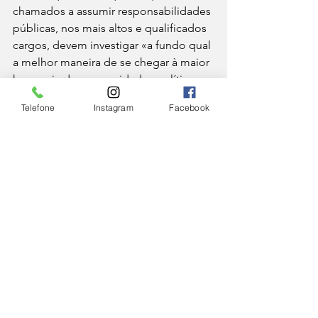
chamados a assumir responsabilidades 
públicas, nos mais altos e qualificados 
cargos, devem investigar «a fundo qual 
a melhor maneira de se chegar à maior 
harmonia das comunidades políticas 
no plano mundial; harmonia, 
Telefone
Instagram
Facebook
repetimos, que se baseia na confiança 
mútua, na sinceridade dos tratados e 
na fidelidade aos compromissos 
assumidos. Examinem de tal maneira 
todos os aspectos do problema para 
encontrarem no nó da questão, a partir 
do qual possam abrir caminho a um 
entendimento leal, duradouro e 
fecundo». "É o caminho desarmante 
da diplomacia, da mediação, do 
direito internacional, infelizmente 
contrariado por violações cada vez 
mais frequentes de acordos 