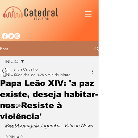
Post
INÍCIO
Silvia Carvalho
INÍCIO
18 de dez. de 2025
6 min de leitura
Papa Leão XIV: 'a paz
IGREJA
existe, deseja habitar-
CIDADE
nos. Resiste à
NACIONAL
violência'
BOM APETITE
Por Mariangela Jaguraba - Vatican News
BENDITA SAÚDE
OPINIÃO