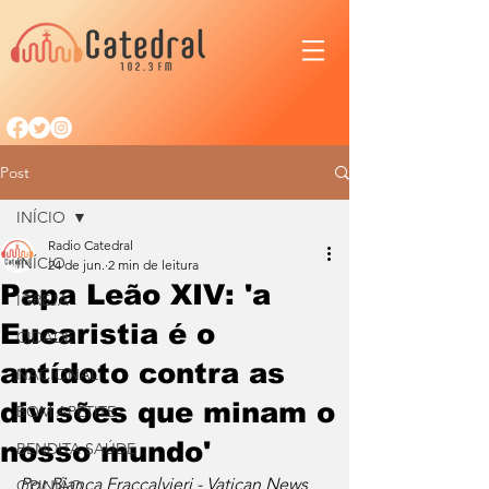
Post
INÍCIO
Radio Catedral
INÍCIO
24 de jun.
2 min de leitura
Papa Leão XIV: 'a
IGREJA
Eucaristia é o
CIDADE
antídoto contra as
NACIONAL
divisões que minam o
BOM APETITE
nosso mundo'
BENDITA SAÚDE
Por Bianca Fraccalvieri - Vatican News
OPINIÃO