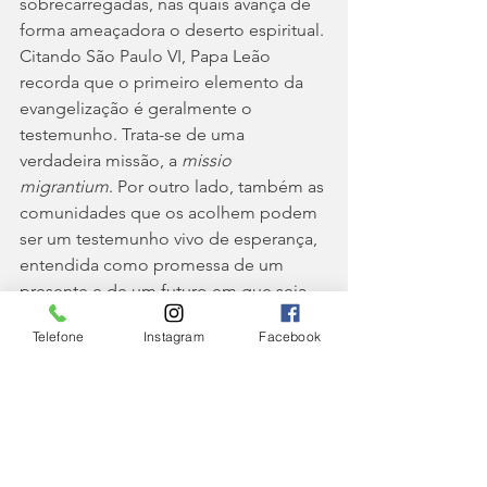
sobrecarregadas, nas quais avança de 
forma ameaçadora o deserto espiritual.
Citando São Paulo VI, Papa Leão 
recorda que o primeiro elemento da 
evangelização é geralmente o 
testemunho. Trata-se de uma 
verdadeira missão, a 
missio 
migrantium
. Por outro lado, também as 
comunidades que os acolhem podem 
ser um testemunho vivo de esperança, 
entendida como promessa de um 
presente e de um futuro em que seja 
reconhecida a dignidade de todos 
Telefone
Instagram
Facebook
como filhos de Deus.
O Pontífice conclui a mensagem 
confiando migrantes e refugiados à 
proteção maternal da Virgem Maria, 
Socorro dos migrantes, assim como 