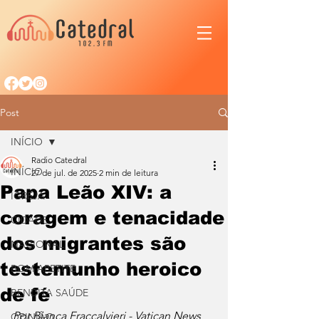
Post
INÍCIO
Radio Catedral
INÍCIO
27 de jul. de 2025
2 min de leitura
Papa Leão XIV: a
IGREJA
coragem e tenacidade
CIDADE
dos migrantes são
NACIONAL
testemunho heroico
BOM APETITE
de fé
BENDITA SAÚDE
Por Bianca Fraccalvieri - Vatican News
OPINIÃO