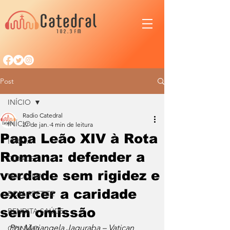
Post
INÍCIO
Radio Catedral
INÍCIO
27 de jan.
4 min de leitura
Papa Leão XIV à Rota
IGREJA
Romana: defender a
CIDADE
verdade sem rigidez e
NACIONAL
exercer a caridade
BOM APETITE
sem omissão
BENDITA SAÚDE
Por Mariangela Jaguraba – Vatican 
OPINIÃO