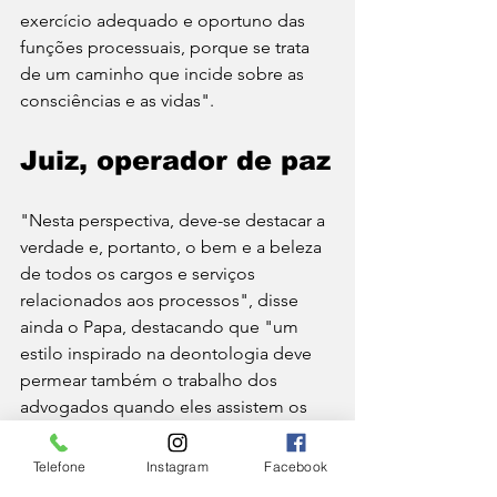
exercício adequado e oportuno das 
funções processuais, porque se trata 
de um caminho que incide sobre as 
consciências e as vidas".
Juiz, operador de paz
"Nesta perspectiva, deve-se destacar a 
verdade e, portanto, o bem e a beleza 
de todos os cargos e serviços 
relacionados aos processos", disse 
ainda o Papa, destacando que "um 
estilo inspirado na deontologia deve 
permear também o trabalho dos 
advogados quando eles assistem os 
fiéis na defesa de seus direitos, 
protegendo os interesses das partes 
Telefone
Instagram
Facebook
sem nunca ultrapassar o que, em 