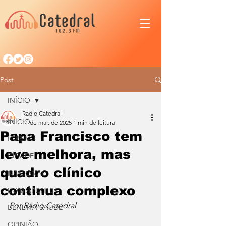
Post
INÍCIO
Radio Catedral
INÍCIO
11 de mar. de 2025
1 min de leitura
Papa Francisco tem
IGREJA
leve melhora, mas
CIDADE
quadro clínico
NACIONAL
continua complexo
BOM APETITE
Por Rádio Catedral
BENDITA SAÚDE
OPINIÃO