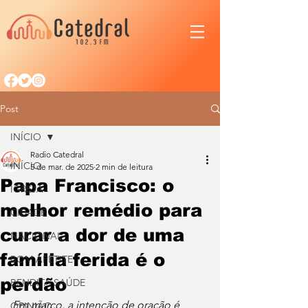
Post
INÍCIO
Radio Catedral
INÍCIO
5 de mar. de 2025
2 min de leitura
Papa Francisco: o
IGREJA
melhor remédio para
CIDADE
curar a dor de uma
NACIONAL
família ferida é o
BOM APETITE
perdão
BENDITA SAÚDE
Em março, a intenção de oração é 
OPINIÃO