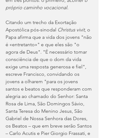
em três pontos: o primeiro, 
acolher o 
próprio caminho vocacional.
Citando um trecho da Exortação 
Apostólica pós-sinodal 
Christus vivit
, o 
Papa afirma que a vida dos jovens "não 
é «entretanto»" e que eles são "o 
agora de Deus". "É necessário tomar 
consciência de que o dom da vida 
exige uma resposta generosa e fiel", 
escreve Francisco, convidando os 
jovens a olharem "para os jovens 
santos e beatos que responderam com 
alegria ao chamado do Senhor: Santa 
Rosa de Lima, São Domingos Sávio, 
Santa Teresa do Menino Jesus, São 
Gabriel de Nossa Senhora das Dores, 
os Beatos – que em breve serão Santos 
– Carlo Acutis e Pier Giorgio Frassati, e 