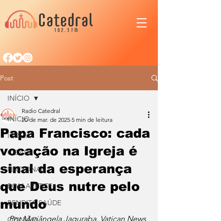
Post
INÍCIO
Radio Catedral
INÍCIO
20 de mar. de 2025
5 min de leitura
Papa Francisco: cada
IGREJA
vocação na Igreja é
CIDADE
sinal da esperança
NACIONAL
que Deus nutre pelo
BOM APETITE
mundo
BENDITA SAÚDE
Por Mariângela Jaguraba, Vatican News
OPINIÃO