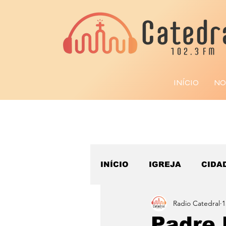
INÍCIO
NO
INÍCIO
IGREJA
CIDA
Radio Catedral
1
ESPORTE
Padre 