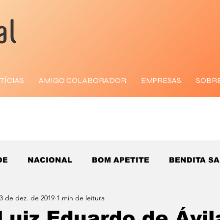
TÍCIAS
AMIGO COLABORADOR
EMPRESAS
SOBR
DE
NACIONAL
BOM APETITE
BENDITA S
3 de dez. de 2019
1 min de leitura
Luiz Eduardo de Ávil