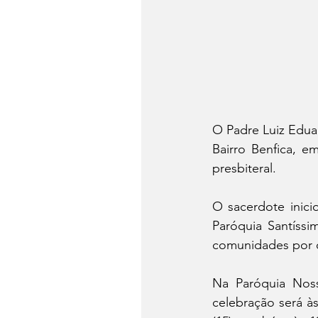
O Padre Luiz Edua
Bairro Benfica, e
presbiteral.
O sacerdote inic
Paróquia Santíssi
comunidades por o
Na Paróquia Noss
celebração será à