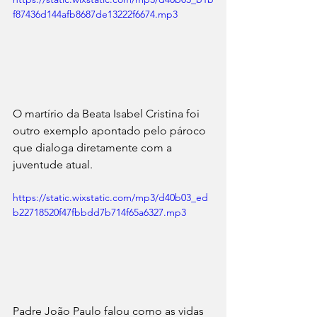
f87436d144afb8687de13222f6674.mp3
O martírio da Beata Isabel Cristina foi 
outro exemplo apontado pelo pároco 
que dialoga diretamente com a 
juventude atual.
https://static.wixstatic.com/mp3/d40b03_ed
b22718520f47fbbdd7b714f65a6327.mp3
Padre João Paulo falou como as vidas 