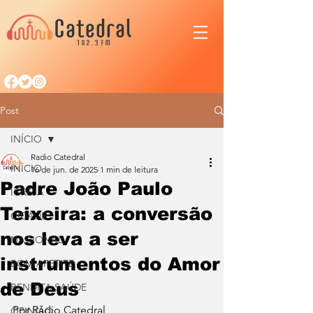
Post
INÍCIO
Radio Catedral
INÍCIO
16 de jun. de 2025
1 min de leitura
Padre João Paulo
IGREJA
Teixeira: a conversão
CIDADE
nos leva a ser
NACIONAL
instrumentos do Amor
BOM APETITE
de Deus
BENDITA SAÚDE
Por Rádio Catedral
OPINIÃO