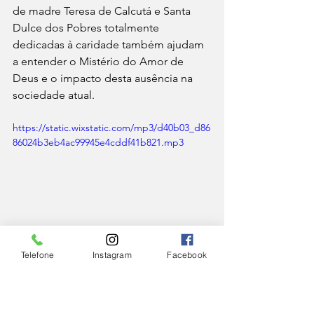
de madre Teresa de Calcutá e Santa 
Dulce dos Pobres totalmente 
dedicadas à caridade também ajudam 
a entender o Mistério do Amor de 
Deus e o impacto desta ausência na 
sociedade atual.
https://static.wixstatic.com/mp3/d40b03_d86
86024b3eb4ac99945e4cddf41b821.mp3
Telefone
Instagram
Facebook
IGREJA