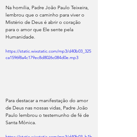
Na homilia, Padre João Paulo Teixeira, 
lembrou que o caminho para viver o 
Mistério de Deus é abrir o coração 
para o amor que Ele sente pela 
Humanidade.
https://static.wixstatic.com/mp3/d40b03_325
ca1596f8a4c179ec8d8026c084d0e.mp3
Para destacar a manifestação do amor 
de Deus nas nossas vidas, Padre João 
Paulo lembrou o testemunho de fé de 
Santa Mônica.
https://static.wixstatic.com/mp3/d40b03_b1b