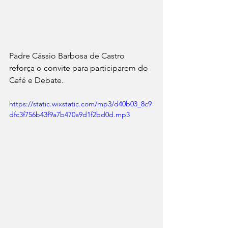
Padre Cássio Barbosa de Castro 
reforça o convite para participarem do 
Café e Debate.
https://static.wixstatic.com/mp3/d40b03_8c9
dfc3f756b43f9a7b470a9d1f2bd0d.mp3