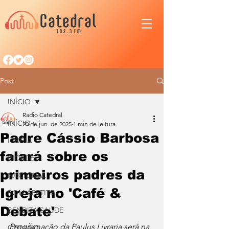
Post
INÍCIO
Radio Catedral
INÍCIO
20 de jun. de 2025
1 min de leitura
Padre Cássio Barbosa
IGREJA
falará sobre os
CIDADE
primeiros padres da
NACIONAL
Igreja no 'Café &
BOM APETITE
Debate'
BENDITA SAÚDE
Programação da Paulus Livraria será na 
OPINIÃO