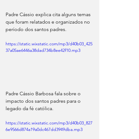
Padre Cássio explica cita alguns temas 
que foram relatados e organizados no 
período dos santos padres.
https://static.wixstatic.com/mp3/d40b03_425
37a05ae6446a38dad734b8ee42f10.mp3
Padre Cássio Barbosa fala sobre o 
impacto dos santos padres para o 
legado da fé católica.
https://static.wixstatic.com/mp3/d40b03_827
6e9566d874a19a0dc467dd3949dba.mp3