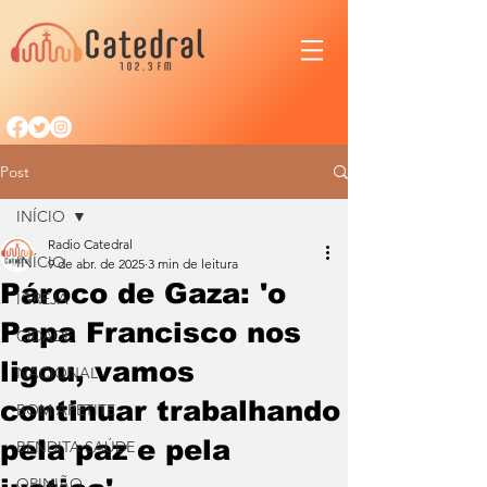
Post
INÍCIO
Radio Catedral
INÍCIO
9 de abr. de 2025
3 min de leitura
Pároco de Gaza: 'o
IGREJA
Papa Francisco nos
CIDADE
ligou, vamos
NACIONAL
continuar trabalhando
BOM APETITE
pela paz e pela
BENDITA SAÚDE
OPINIÃO