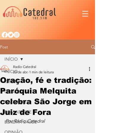
Post
INÍCIO
Radio Catedral
INÍCIO
23 de abr.
1 min de leitura
Oração, fé e tradição:
IGREJA
Paróquia Melquita
CIDADE
celebra São Jorge em
NACIONAL
Juiz de Fora
BOM APETITE
Por Rádio Catedral
BENDITA SAÚDE
OPINIÃO