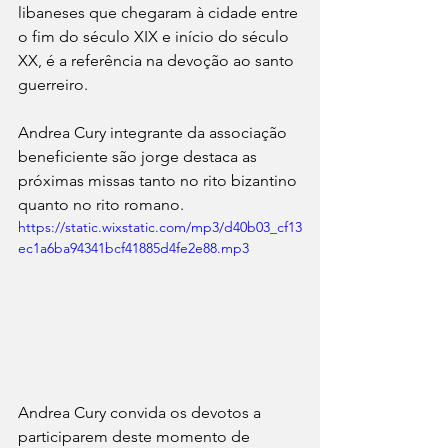
libaneses que chegaram à cidade entre 
o fim do século XIX e início do século 
XX, é a referência na devoção ao santo 
guerreiro.
Andrea Cury integrante da associação 
beneficiente são jorge destaca as 
próximas missas tanto no rito bizantino 
quanto no rito romano.
https://static.wixstatic.com/mp3/d40b03_cf13
ec1a6ba94341bcf41885d4fe2e88.mp3
Andrea Cury convida os devotos a 
participarem deste momento de 