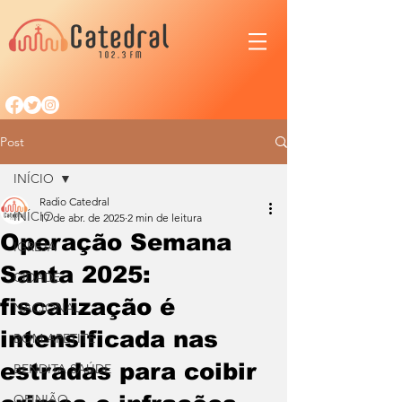
Post
INÍCIO
Radio Catedral
INÍCIO
17 de abr. de 2025
2 min de leitura
Operação Semana
IGREJA
Santa 2025:
CIDADE
fiscalização é
NACIONAL
intensificada nas
BOM APETITE
estradas para coibir
BENDITA SAÚDE
OPINIÃO