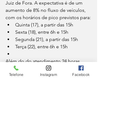
Juiz de Fora. A expectativa é de um 
aumento de 8% no fluxo de veículos, 
com os horários de pico previstos para:
Quinta (17), a partir das 15h
Sexta (18), entre 6h e 15h
Segunda (21), a partir das 15h
Terça (22), entre 6h e 15h
Além do do atendimento 24 horas, 
equipes estarão em pontos 
Telefone
Instagram
Facebook
estratégicos realizando ações 
educativas em parceria com a Polícia 
Rodoviária Fedral. Postos em Juiz de 
Fora e Itabirito receberão ações com 
distribuição de material informativo e 
orientações sobre direção defensiva.
Antes de viajar, os órgãos de 
segurança recomendam que os 