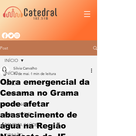
Post
INÍCIO
Silvia Carvalho
INÍCIO
11 de mai.
1 min de leitura
Obra emergencial da
IGREJA
Cesama no Grama
CIDADE
pode afetar
NACIONAL
abastecimento de
BOM APETITE
água na Região
BENDITA SAÚDE
OPINIÃO