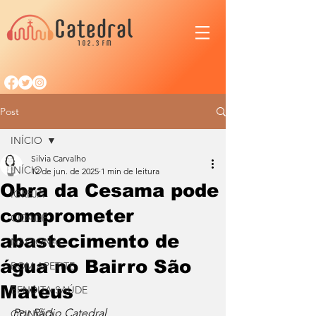
Post
INÍCIO
Silvia Carvalho
INÍCIO
12 de jun. de 2025
1 min de leitura
Obra da Cesama pode
IGREJA
comprometer
CIDADE
abastecimento de
NACIONAL
água no Bairro São
BOM APETITE
Mateus
BENDITA SAÚDE
Por Rádio Catedral
OPINIÃO