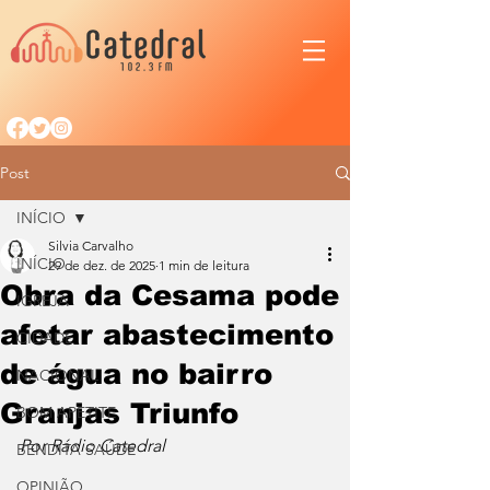
Post
INÍCIO
Silvia Carvalho
INÍCIO
29 de dez. de 2025
1 min de leitura
Obra da Cesama pode
IGREJA
afetar abastecimento
CIDADE
de água no bairro
NACIONAL
Granjas Triunfo
BOM APETITE
Por Rádio Catedral
BENDITA SAÚDE
OPINIÃO