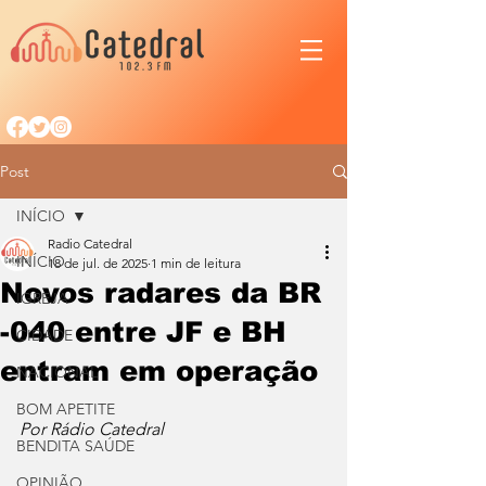
Post
INÍCIO
Radio Catedral
INÍCIO
18 de jul. de 2025
1 min de leitura
Novos radares da BR
IGREJA
-040 entre JF e BH
CIDADE
entram em operação
NACIONAL
BOM APETITE
Por Rádio Catedral
BENDITA SAÚDE
OPINIÃO