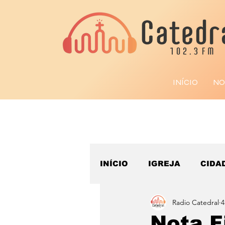
INÍCIO
NO
INÍCIO
IGREJA
CIDA
Radio Catedral
4
ESPORTE
Nota F