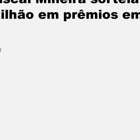
ilhão em prêmios e
o
l