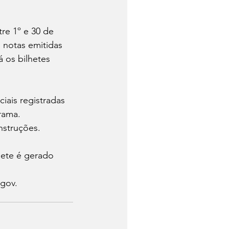
re 1º e 30 de 
 notas emitidas 
á os bilhetes 
iais registradas 
rama.
nstruções. 
hete é gerado 
.gov.