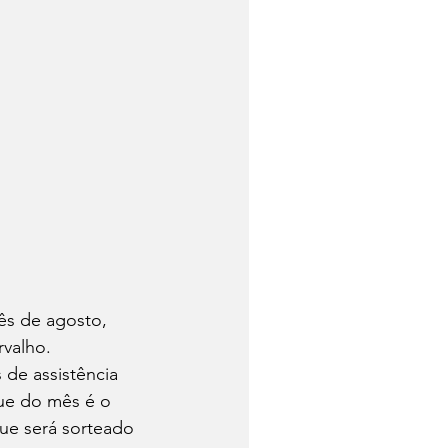
ês de agosto, 
rvalho.
 de assistência 
que do mês é o 
ue será sorteado 