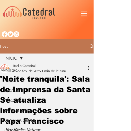
Post
INÍCIO
Radio Catedral
INÍCIO
26 de fev. de 2025
1 min de leitura
'Noite tranquila': Sala
IGREJA
de Imprensa da Santa
CIDADE
Sé atualiza
NACIONAL
informações sobre
BOM APETITE
Papa Francisco
BENDITA SAÚDE
Por Rádio Vatican
OPINIÃO