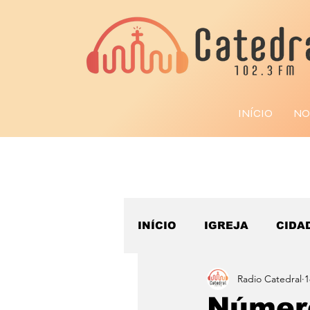
INÍCIO
NO
INÍCIO
IGREJA
CIDA
Radio Catedral
1
ESPORTE
Número