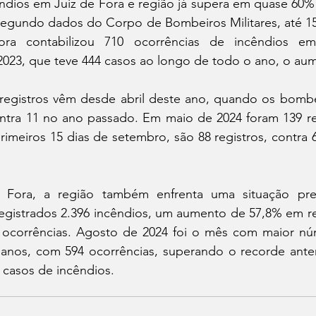
dios em Juiz de Fora e região já supera em quase 60% o
egundo dados do Corpo de Bombeiros Militares, até 15
ora contabilizou 710 ocorrências de incêndios e
23, que teve 444 casos ao longo de todo o ano, o aum
egistros vêm desde abril deste ano, quando os bombe
ontra 11 no ano passado. Em maio de 2024 foram 139 reg
rimeiros 15 dias de setembro, são 88 registros, contra
 Fora, a região também enfrenta uma situação pre
gistrados 2.396 incêndios, um aumento de 57,8% em rel
8 ocorrências. Agosto de 2024 foi o mês com maior núm
 anos, com 594 ocorrências, superando o recorde anter
 casos de incêndios.