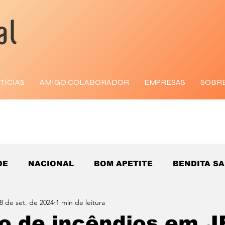
TÍCIAS
AMIGO COLABORADOR
EMPRESAS
SOBR
DE
NACIONAL
BOM APETITE
BENDITA S
8 de set. de 2024
1 min de leitura
 de incêndios em J