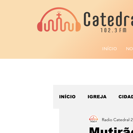
INÍCIO
NO
INÍCIO
IGREJA
CIDA
Radio Catedral
2
ESPORTE
Mutirã