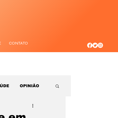
E
CONTATO
AÚDE
OPINIÃO
de em