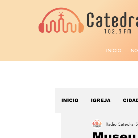
INÍCIO
NO
INÍCIO
IGREJA
CIDA
Radio Catedral
5
ESPORTE
Museu 