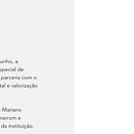
unho, a 
pecial de 
 parceria com o 
al e valorização 
u Mariano 
-marrom e 
da instituição.