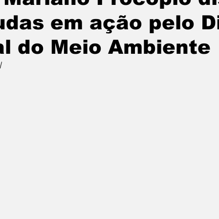
das em ação pelo D
l do Meio Ambiente
l