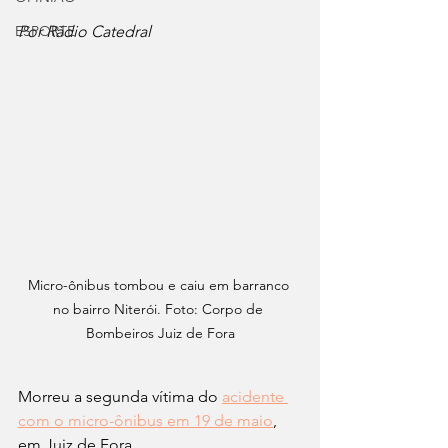
ESPORTE
Por Rádio Catedral
Micro-ônibus tombou e caiu em barranco 
no bairro Niterói. Foto: Corpo de 
Bombeiros Juiz de Fora
Morreu a segunda vítima do 
acidente 
com o micro-ônibus em 19 de maio
, 
em Juiz de Fora.