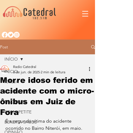
Post
INÍCIO
Radio Catedral
INÍCIO
6 de jun. de 2025
2 min de leitura
Morre idoso ferido em
IGREJA
acidente com o micro-
CIDADE
ônibus em Juiz de
NACIONAL
Fora
BOM APETITE
É a segunda vítima do acidente 
BENDITA SAÚDE
ocorrido no Bairro Niterói, em maio.
OPINIÃO