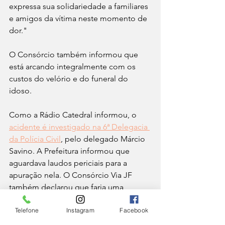
expressa sua solidariedade a familiares 
e amigos da vítima neste momento de 
dor."
O Consórcio também informou que 
está arcando integralmente com os 
custos do velório e do funeral do 
idoso.
Como a Rádio Catedral informou, o 
acidente é investigado na 6ª Delegacia 
da Polícia Civil
, pelo delegado Márcio 
Savino. A Prefeitura informou que 
aguardava laudos periciais para a 
apuração nela. O Consórcio Via JF 
também declarou que faria uma 
apuração interna das causas do 
Telefone
Instagram
Facebook
acidente.
CIDADE