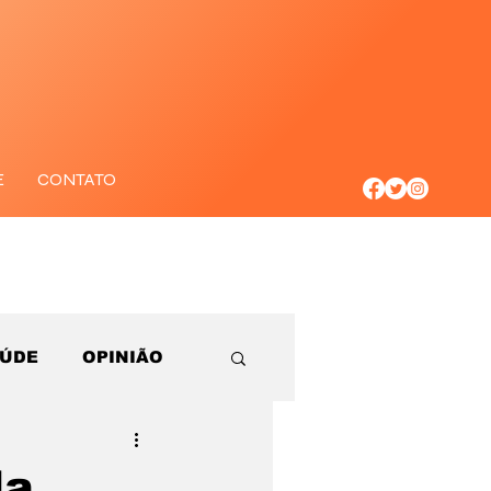
E
CONTATO
AÚDE
OPINIÃO
da