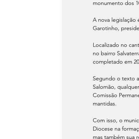
monumento dos 100
A nova legislação 
Garotinho, presid
Localizado no can
no bairro Salvater
completado em 2024
Segundo o texto a
Salomão, qualquer
Comissão Permanent
mantidas. 
Com isso, o municí
Diocese na formaç
mas também sua rep