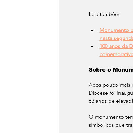
Leia também
Monumento co
nesta segunda
100 anos da D
comemorativ
Sobre o Monum
Após pouco mais 
Diocese foi inaugu
63 anos de elevaç
O monumento tem ma
simbólicos que tr