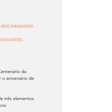
será inaugurado 
o monumento 
entenário da 
 o aniversário de 
de três elementos 
ora: