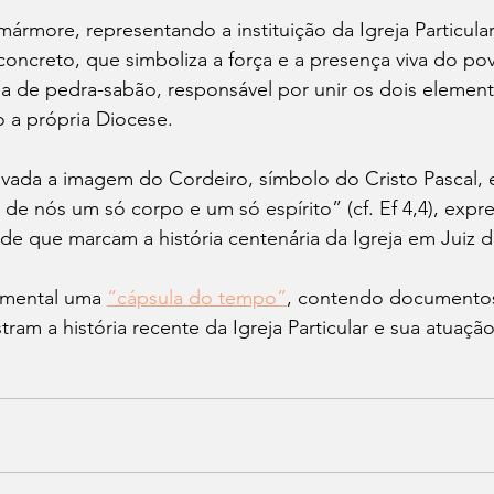
ármore, representando a instituição da Igreja Particular
oncreto, que simboliza a força e a presença viva do po
 de pedra-sabão, responsável por unir os dois element
 a própria Diocese.
avada a imagem do Cordeiro, símbolo do Cristo Pascal, 
 de nós um só corpo e um só espírito” (cf. Ef 4,4), expr
e que marcam a história centenária da Igreja em Juiz d
amental uma 
“cápsula do tempo”
, contendo documentos
tram a história recente da Igreja Particular e sua atuaçã