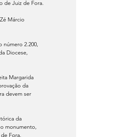
 de Juiz de Fora.
 Zé Márcio 
o número 2.200, 
da Diocese, 
ita Margarida 
provação da 
bra devem ser 
tórica da 
 do monumento, 
 de Fora.