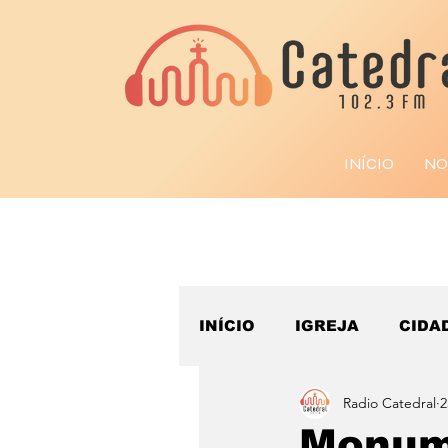
INÍCIO
NO
INÍCIO
IGREJA
CIDA
Radio Catedral
2
ESPORTE
Monum