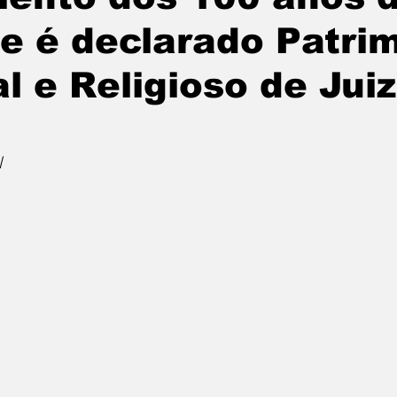
e é declarado Patri
al e Religioso de Jui
l