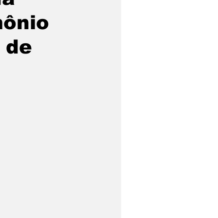
mônio
z de