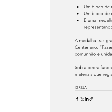
Um bloco de m
Um bloco de c
E uma medalha
representando
A medalha traz gr
Centenário: “Fazei
comunhão e unidad
Sob a pedra fund
materiais que regis
IGREJA