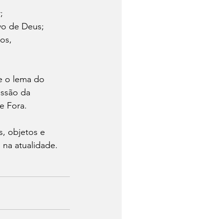
;
vo de Deus;
os, 
e o lema do 
essão da 
e Fora.
, objetos e 
o na atualidade.