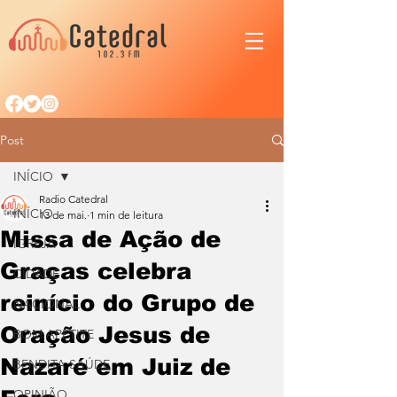
Post
INÍCIO
Radio Catedral
INÍCIO
13 de mai.
1 min de leitura
Missa de Ação de
IGREJA
Graças celebra
CIDADE
reinício do Grupo de
NACIONAL
Oração Jesus de
BOM APETITE
Nazaré em Juiz de
BENDITA SAÚDE
OPINIÃO