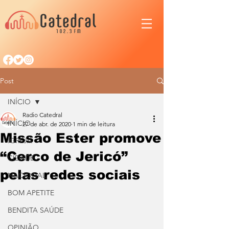
Post
INÍCIO
Radio Catedral
INÍCIO
27 de abr. de 2020
1 min de leitura
Missão Ester promove
IGREJA
“Cerco de Jericó”
CIDADE
pelas redes sociais
NACIONAL
BOM APETITE
BENDITA SAÚDE
OPINIÃO