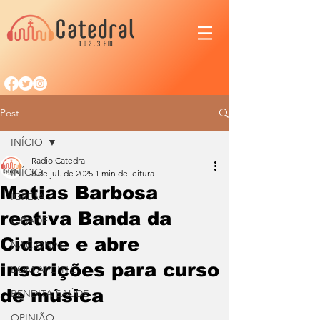
Post
INÍCIO
Radio Catedral
INÍCIO
8 de jul. de 2025
1 min de leitura
Matias Barbosa
IGREJA
reativa Banda da
CIDADE
Cidade e abre
NACIONAL
inscrições para curso
BOM APETITE
de música
BENDITA SAÚDE
OPINIÃO