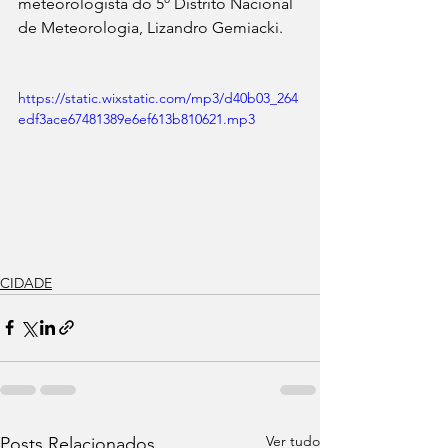
meteorologista do 5º Distrito Nacional 
de Meteorologia, Lizandro Gemiacki.
https://static.wixstatic.com/mp3/d40b03_264
edf3ace67481389e6ef613b810621.mp3
CIDADE
Ver tudo
Posts Relacionados