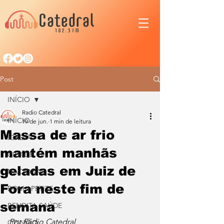
Post
INÍCIO
Radio Catedral
INÍCIO
19 de jun.
1 min de leitura
Massa de ar frio
IGREJA
mantém manhãs
CIDADE
geladas em Juiz de
NACIONAL
Fora neste fim de
BOM APETITE
semana
BENDITA SAÚDE
Por Rádio Catedral
OPINIÃO