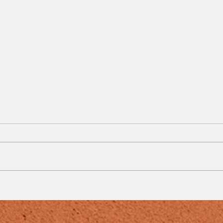
Calor e tempo seco
e
marcam o fim de
semana em Juiz de Fora
e região