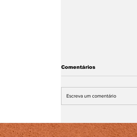
Comentários
Escreva um comentário
Lei Maria da Penha
completa 20 anos entr
avanços e desafios no
combate à violência