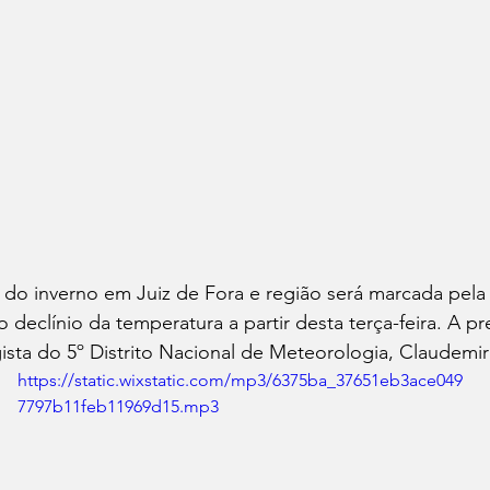
 do inverno em Juiz de Fora e região será marcada pel
o declínio da temperatura a partir desta terça-feira. A p
sta do 5º Distrito Nacional de Meteorologia, Claudemi
https://static.wixstatic.com/mp3/6375ba_37651eb3ace049
7797b11feb11969d15.mp3