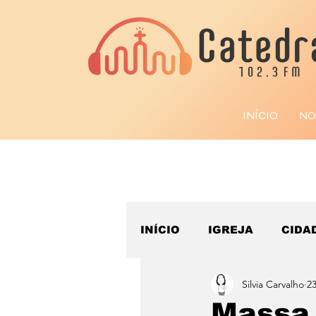
INÍCIO
NO
INÍCIO
IGREJA
CIDA
Silvia Carvalho
23
ESPORTE
Massa 