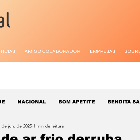
TÍCIAS
AMIGO COLABORADOR
EMPRESAS
SOBR
DE
NACIONAL
BOM APETITE
BENDITA S
 de jun. de 2025
1 min de leitura
de ar frio derruba