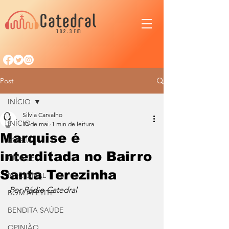
Post
INÍCIO
Silvia Carvalho
INÍCIO
13 de mai.
1 min de leitura
Marquise é
IGREJA
interditada no Bairro
CIDADE
Santa Terezinha
NACIONAL
Por Rádio Catedral
BOM APETITE
BENDITA SAÚDE
OPINIÃO