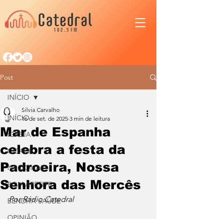
Post
INÍCIO
Silvia Carvalho
INÍCIO
16 de set. de 2025
3 min de leitura
Mar de Espanha
IGREJA
celebra a festa da
CIDADE
Padroeira, Nossa
NACIONAL
Senhora das Mercês
BOM APETITE
Por Rádio Catedral
BENDITA SAÚDE
OPINIÃO