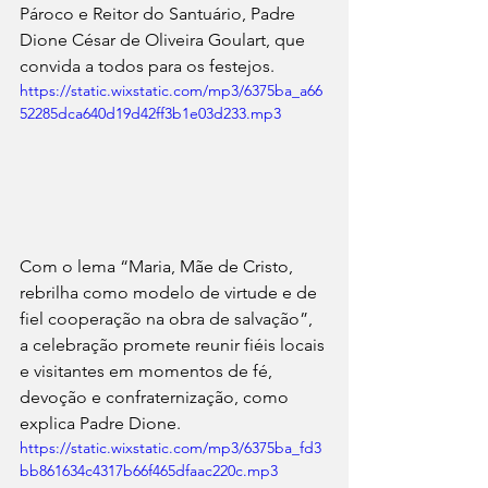
Pároco e Reitor do Santuário, Padre 
Dione César de Oliveira Goulart, que 
convida a todos para os festejos.
https://static.wixstatic.com/mp3/6375ba_a66
52285dca640d19d42ff3b1e03d233.mp3
Com o lema “Maria, Mãe de Cristo, 
rebrilha como modelo de virtude e de 
fiel cooperação na obra de salvação”, 
a celebração promete reunir fiéis locais 
e visitantes em momentos de fé, 
devoção e confraternização, como 
explica Padre Dione.
https://static.wixstatic.com/mp3/6375ba_fd3
bb861634c4317b66f465dfaac220c.mp3