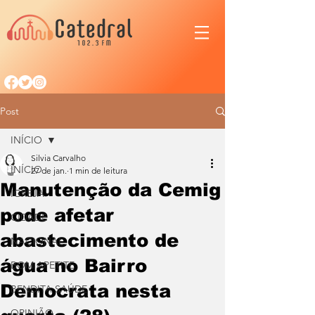
Post
INÍCIO
Silvia Carvalho
INÍCIO
27 de jan.
1 min de leitura
Manutenção da Cemig
IGREJA
pode afetar
CIDADE
abastecimento de
NACIONAL
água no Bairro
BOM APETITE
Democrata nesta
BENDITA SAÚDE
OPINIÃO