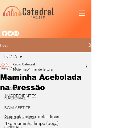
Post
INÍCIO
Radio Catedral
INÍCIO
18 de mar.
1 min de leitura
Maminha Acebolada
IGREJA
na Pressão
CIDADE
INGREDIENTES
NACIONAL
BOM APETITE
2 cebolas em rodelas finas
BENDITA SAÚDE
1kg maminha limpa (peça)
OPINIÃO