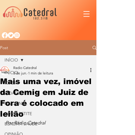
Post
INÍCIO
Radio Catedral
INÍCIO
5 de jun.
1 min de leitura
Mais uma vez, imóvel
IGREJA
da Cemig em Juiz de
CIDADE
Fora é colocado em
NACIONAL
leilão
BOM APETITE
Por Rádio Catedral
BENDITA SAÚDE
OPINIÃO