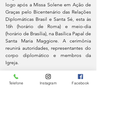
logo após a Missa Solene em Ação de 
Graças pelo Bicentenário das Relações 
Diplomáticas Brasil e Santa Sé, esta às 
16h (horário de Roma) e meio-dia 
(horário de Brasília), na Basílica Papal de 
Santa Maria Maggiore. A cerimônia 
reunirá autoridades, representantes do 
corpo diplomático e membros da 
Igreja.
Também nessa sexta-feira, encerrando 
Telefone
Instagram
Facebook
o dia de comemorações, à meia-noite 
(horário de Roma) e 20h (horário de 
Brasília), será realizada uma iluminação 
especial do monumento ao Cristo 
Redentor, no Rio de Janeiro, para 
celebrar a data.
IGREJA