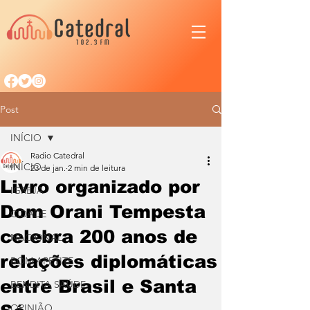
Post
INÍCIO
Radio Catedral
INÍCIO
23 de jan.
2 min de leitura
Livro organizado por
IGREJA
Dom Orani Tempesta
CIDADE
celebra 200 anos de
NACIONAL
relações diplomáticas
BOM APETITE
entre Brasil e Santa
BENDITA SAÚDE
OPINIÃO