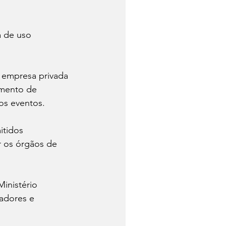
 de uso 
 empresa privada 
amento de 
os eventos.
itidos 
r os órgãos de 
inistério 
eadores e 