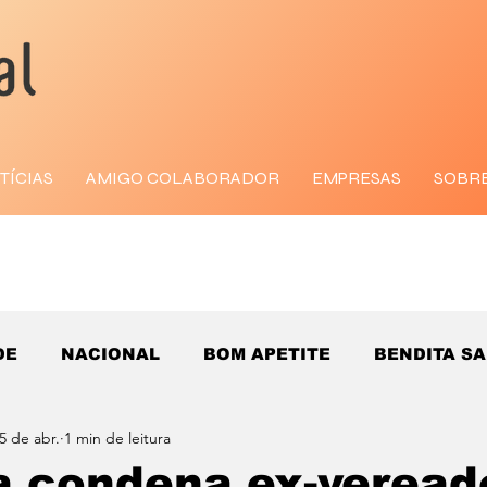
TÍCIAS
AMIGO COLABORADOR
EMPRESAS
SOBR
DE
NACIONAL
BOM APETITE
BENDITA S
5 de abr.
1 min de leitura
a condena ex-veread