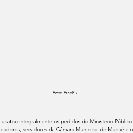
Foto: FreePik.
 acatou integralmente os pedidos do Ministério Público
eadores, servidores da Câmara Municipal de Muriaé e 