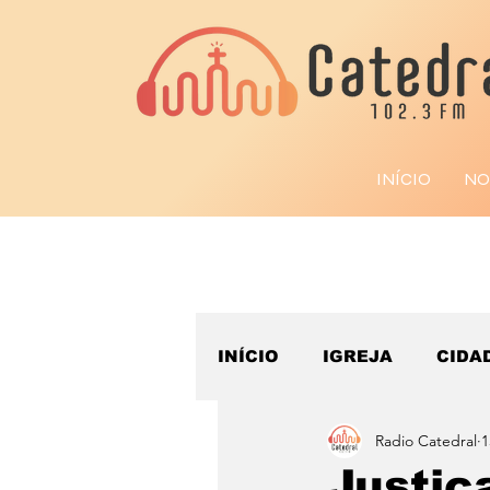
INÍCIO
NO
INÍCIO
IGREJA
CIDA
Radio Catedral
1
ESPORTE
Justiç