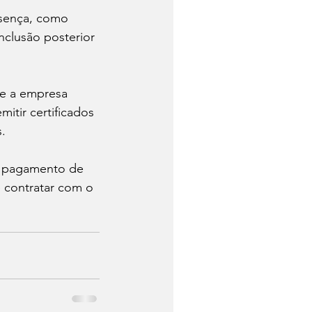
esença, como 
nclusão posterior 
e a empresa 
tir certificados 
s.
s, pagamento de 
e contratar com o 