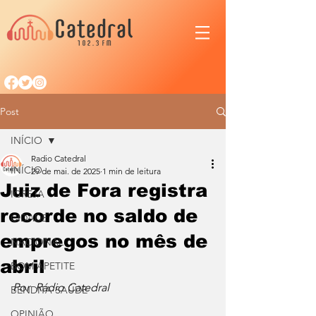
Post
INÍCIO
Radio Catedral
INÍCIO
29 de mai. de 2025
1 min de leitura
Juiz de Fora registra
IGREJA
recorde no saldo de
CIDADE
empregos no mês de
NACIONAL
abril
BOM APETITE
Por  Rádio Catedral
BENDITA SAÚDE
OPINIÃO