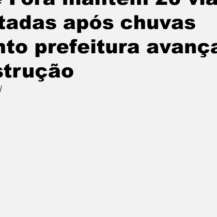
itadas após chuvas
to prefeitura avanç
strução
l