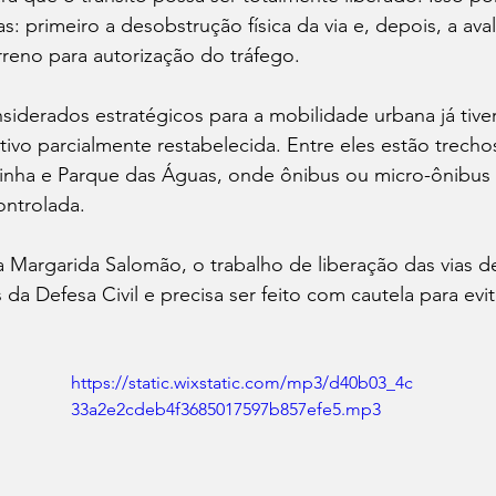
s: primeiro a desobstrução física da via e, depois, a ava
rreno para autorização do tráfego.
iderados estratégicos para a mobilidade urbana já tiver
tivo parcialmente restabelecida. Entre eles estão trecho
ha e Parque das Águas, onde ônibus ou micro-ônibus 
ontrolada.
a Margarida Salomão, o trabalho de liberação das vias 
 da Defesa Civil e precisa ser feito com cautela para evit
https://static.wixstatic.com/mp3/d40b03_4c
33a2e2cdeb4f3685017597b857efe5.mp3