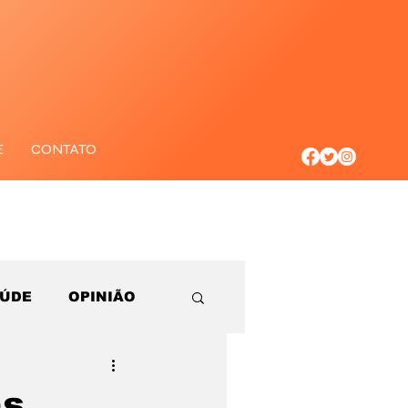
E
CONTATO
AÚDE
OPINIÃO
as