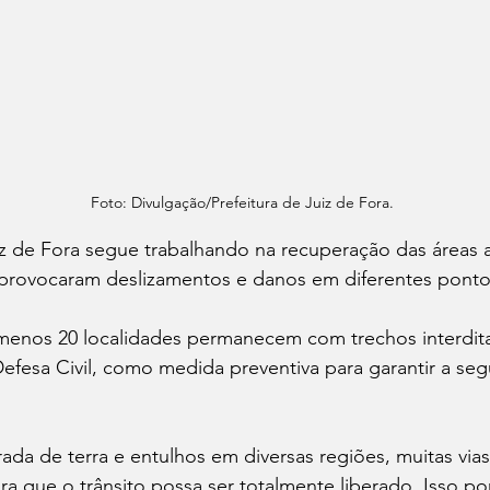
Foto: Divulgação/Prefeitura de Juiz de Fora.
iz de Fora segue trabalhando na recuperação das áreas a
 provocaram deslizamentos e danos em diferentes ponto
menos 20 localidades permanecem com trechos interdit
fesa Civil, como medida preventiva para garantir a seg
da de terra e entulhos em diversas regiões, muitas via
ra que o trânsito possa ser totalmente liberado. Isso p