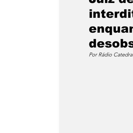
interd
enquan
desob
Por Rádio Catedra