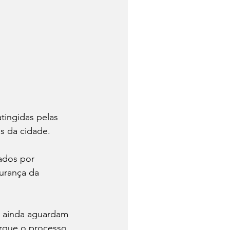
tingidas pelas 
s da cidade. 
ados por 
urança da 
s ainda aguardam 
orque o processo 