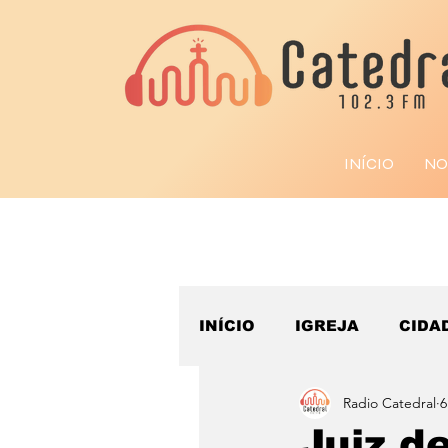
INÍCIO
NO
INÍCIO
IGREJA
CIDA
Radio Catedral
6
ESPORTE
Juiz d