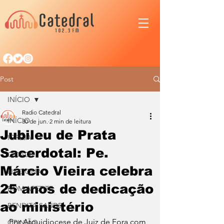
Post
INÍCIO
Radio Catedral
INÍCIO
30 de jun.
2 min de leitura
Jubileu de Prata
IGREJA
Sacerdotal: Pe.
CIDADE
Márcio Vieira celebra
NACIONAL
25 anos de dedicação
BOM APETITE
ao ministério
BENDITA SAÚDE
Por Arquidiocese de Juiz de Fora com 
OPINIÃO