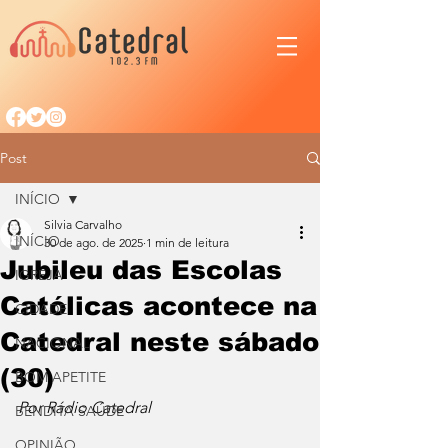
Post
INÍCIO
Silvia Carvalho
INÍCIO
30 de ago. de 2025
1 min de leitura
Jubileu das Escolas
IGREJA
Católicas acontece na
CIDADE
Catedral neste sábado
NACIONAL
(30)
BOM APETITE
Por Rádio Catedral
BENDITA SAÚDE
OPINIÃO