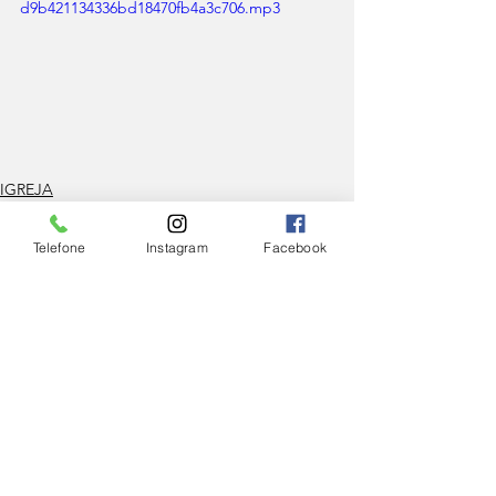
d9b421134336bd18470fb4a3c706.mp3
IGREJA
Telefone
Instagram
Facebook
Ver tudo
Posts Relacionados