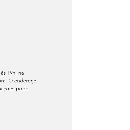
às 19h, na 
ora. O endereço 
rmações pode 