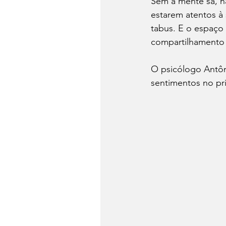
Sem a mente sã, nã
estarem atentos à 
tabus. E o espaço
compartilhamento 
O psicólogo Antôni
sentimentos no pr