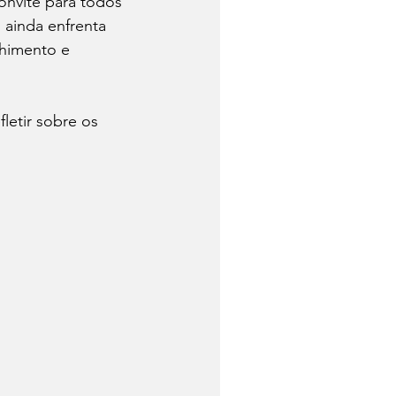
onvite para todos 
 ainda enfrenta 
himento e 
letir sobre os 