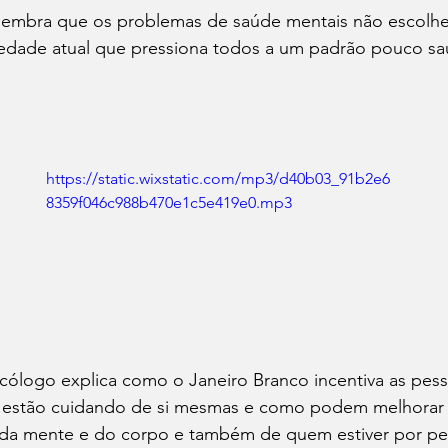
lembra que os problemas de saúde mentais não escolh
iedade atual que pressiona todos a um padrão pouco sa
https://static.wixstatic.com/mp3/d40b03_91b2e6
8359f046c988b470e1c5e419e0.mp3
icólogo explica como o Janeiro Branco incentiva as pess
estão cuidando de si mesmas e como podem melhorar a
 da mente e do corpo e também de quem estiver por pe