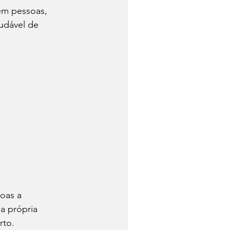
em pessoas, 
udável de 
oas a 
 própria 
rto.