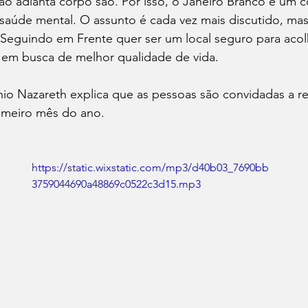
o adianta corpo são. Por isso, o Janeiro Branco é um c
saúde mental. O assunto é cada vez mais discutido, mas
 Seguindo em Frente quer ser um local seguro para acol
em busca de melhor qualidade de vida.
o Nazareth explica que as pessoas são convidadas a ref
imeiro mês do ano.
https://static.wixstatic.com/mp3/d40b03_7690bb
3759044690a48869c0522c3d15.mp3