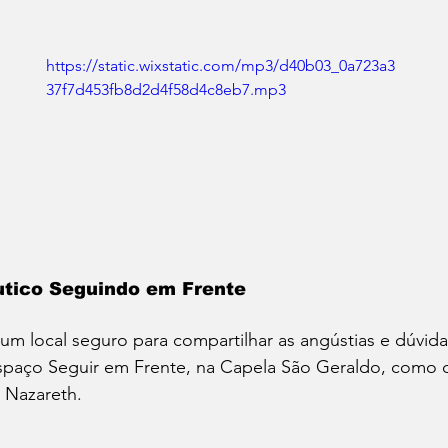
https://static.wixstatic.com/mp3/d40b03_0a723a3
37f7d453fb8d2d4f58d4c8eb7.mp3
tico Seguindo em Frente 
m local seguro para compartilhar as angústias e dúvidas
paço Seguir em Frente, na Capela São Geraldo, como c
 Nazareth.