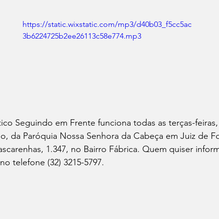
https://static.wixstatic.com/mp3/d40b03_f5cc5ac
3b6224725b2ee26113c58e774.mp3
co Seguindo em Frente funciona todas as terças-feiras, 
o, da Paróquia Nossa Senhora da Cabeça em Juiz de F
scarenhas, 1.347, no Bairro Fábrica. Quem quiser info
no telefone (32) 3215-5797.