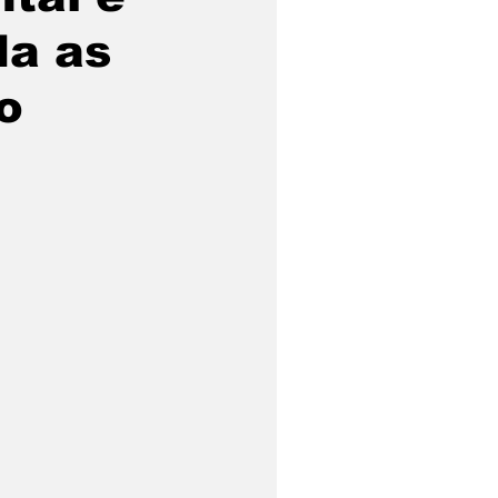
da as
o