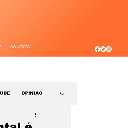
E
CONTATO
AÚDE
OPINIÃO
tal é