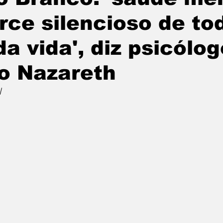
erce silencioso de to
da vida', diz psicólog
o Nazareth
l