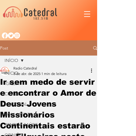
Post
INÍCIO
Radio Catedral
INÍCIO
3 de abr. de 2025
1 min de leitura
Ir sem medo de servir
IGREJA
e encontrar o Amor de
CIDADE
Deus: Jovens
NACIONAL
Missionários
BOM APETITE
Continentais estarão
BENDITA SAÚDE
OPINIÃO