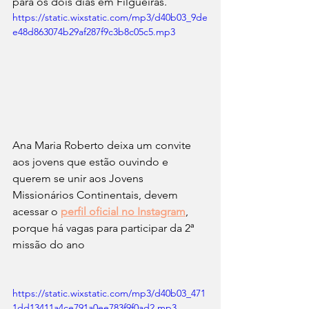
para os dois dias em Filgueiras.
https://static.wixstatic.com/mp3/d40b03_9de
e48d863074b29af287f9c3b8c05c5.mp3
Ana Maria Roberto deixa um convite 
aos jovens que estão ouvindo e 
querem se unir aos Jovens 
Missionários Continentais, devem 
acessar o 
perfil oficial no Instagram
, 
porque há vagas para participar da 2ª 
missão do ano
https://static.wixstatic.com/mp3/d40b03_471
1dd13411a4ce791a0ee783f9f0ad2.mp3