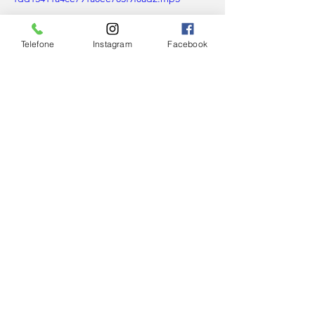
Telefone
Instagram
Facebook
Leia também
Santana do Garambéu recebe 1ª 
missão dos Jovens Missionários 
Continentais em 2025
IGREJA