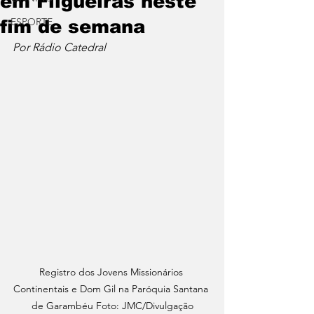
em Filgueiras neste
ESPORTE
fim de semana
Por Rádio Catedral
Registro dos Jovens Missionários 
Continentais e Dom Gil na Paróquia Santana 
de Garambéu Foto: JMC/Divulgação