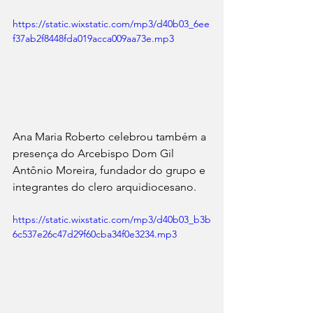
https://static.wixstatic.com/mp3/d40b03_6ee
f37ab2f8448fda019acca009aa73e.mp3
Ana Maria Roberto celebrou também a 
presença do Arcebispo Dom Gil 
Antônio Moreira, fundador do grupo e 
integrantes do clero arquidiocesano.
https://static.wixstatic.com/mp3/d40b03_b3b
6c537e26c47d29f60cba34f0e3234.mp3