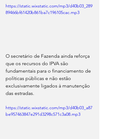
https://static.wixstatic.com/mp3/d40b03_289
89466bf61420b861ba7c196105cac.mp3
O secretário de Fazenda ainda reforça 
que os recursos do IPVA são 
fundamentais para o financiamento de 
políticas públicas e não estão 
exclusivamente ligados à manutenção 
das estradas.
https://static.wixstatic.com/mp3/d40b03_a87
be957463847e291d3298c571c3a08.mp3