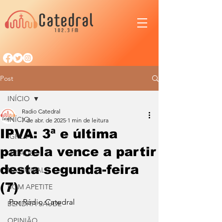
Post
INÍCIO
Radio Catedral
INÍCIO
7 de abr. de 2025
1 min de leitura
IPVA: 3ª e última
IGREJA
parcela vence a partir
CIDADE
desta segunda-feira
NACIONAL
(7)
BOM APETITE
Por Rádio Catedral
BENDITA SAÚDE
OPINIÃO