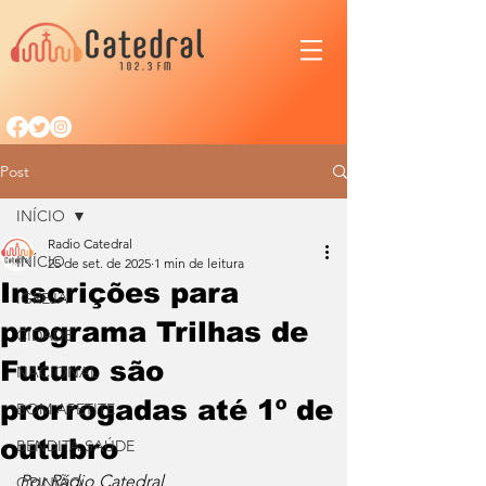
Post
INÍCIO
Radio Catedral
INÍCIO
25 de set. de 2025
1 min de leitura
Inscrições para
IGREJA
programa Trilhas de
CIDADE
Futuro são
NACIONAL
prorrogadas até 1º de
BOM APETITE
outubro
BENDITA SAÚDE
Por Rádio Catedral
OPINIÃO