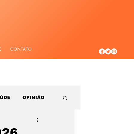
E
CONTATO
AÚDE
OPINIÃO
026