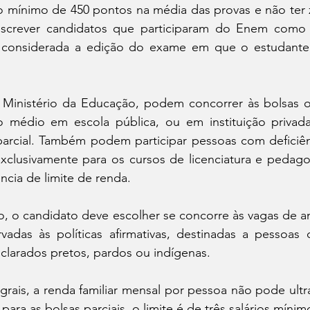
o mínimo de 450 pontos na média das provas e não ter 
crever candidatos que participaram do Enem como tr
rá considerada a edição do exame em que o estudante
Ministério da Educação, podem concorrer às bolsas o
o médio em escola pública, ou em instituição privad
 parcial. Também podem participar pessoas com deficiên
exclusivamente para os cursos de licenciatura e pedago
ncia de limite de renda.
o, o candidato deve escolher se concorre às vagas de a
vadas às políticas afirmativas, destinadas a pessoas 
clarados pretos, pardos ou indígenas.
egrais, a renda familiar mensal por pessoa não pode ultra
para as bolsas parciais, o limite é de três salários míni