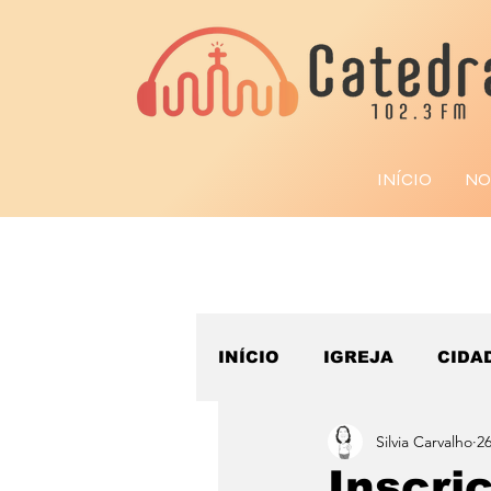
INÍCIO
NO
INÍCIO
IGREJA
CIDA
Silvia Carvalho
26
ESPORTE
Inscri