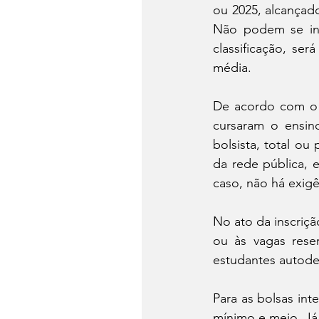
ou 2025, alcançad
Não podem se ins
classificação, se
média.
De acordo com o 
cursaram o ensin
bolsista, total ou
da rede pública, 
caso, não há exigê
No ato da inscriçã
ou às vagas reser
estudantes autode
Para as bolsas int
mínimo e meio. Já 