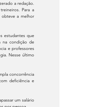
zerado a redação. 
eineiros. Para a 
 obteve a melhor 
s estudantes que 
a na condição de 
cia e professores 
gia. Nesse último 
mpla concorrência 
com deficiência e 
passar um salário 
mos por pessoa.