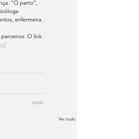
ça. "O parto", 
sicóloga 
antos, enfermeira.
parceiros. O link 
njf
Ver tudo