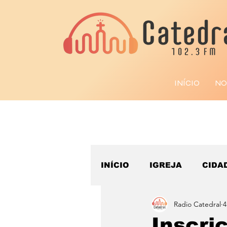
INÍCIO
NO
INÍCIO
IGREJA
CIDA
Radio Catedral
4
ESPORTE
Inscri