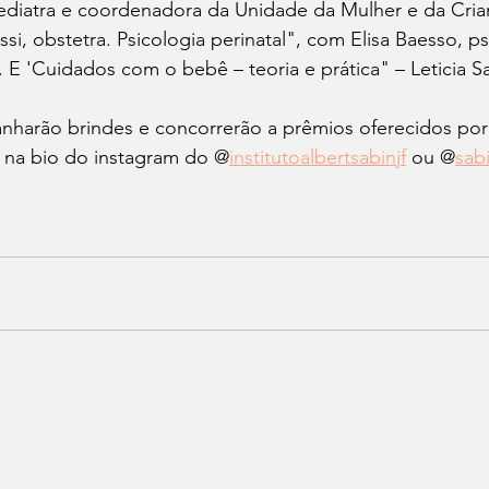
ediatra e coordenadora da Unidade da Mulher e da Crian
si, obstetra. Psicologia perinatal", com Elisa Baesso, p
a. E 'Cuidados com o bebê – teoria e prática" – Leticia S
anharão brindes e concorrerão a prêmios oferecidos por 
á na bio do instagram do @
institutoalbertsabinjf
 ou @
sabi